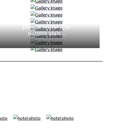
развлечения для
наших мал...