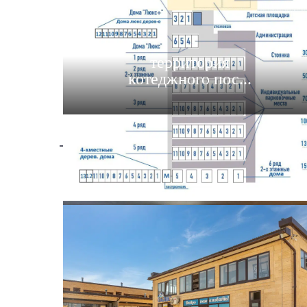
территория
котеджного пос...