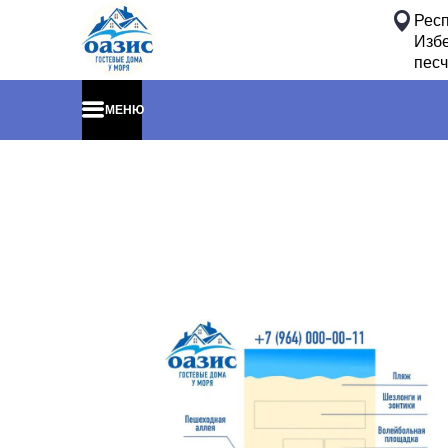
Респ
Избе
песч
МЕНЮ